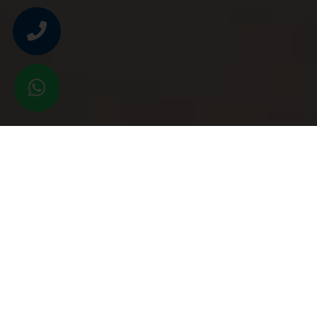
שירותים
התמחות במגוון שירותים עם נסיון של
שנים
התמחות באולטרהסאונד, במיילדות, גינקולוגיה ופריון
בביה"ח איכילוב.
לכל השירותים