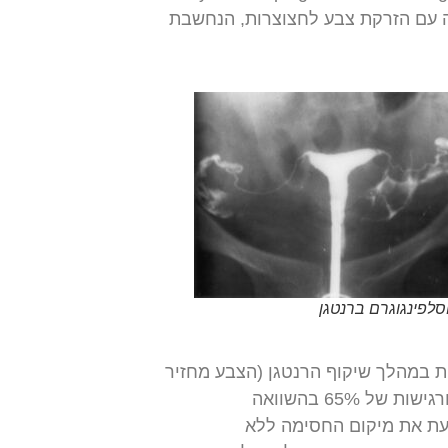
HyCo) כמו גם על ידי לפרוסקופיה עם הזרקת צבע לחצוצרות, הנחשבת
לפינגוגרם ברנטגן
ות במהלך שיקוף הרנטגן (הצבע מחזיר
את קרני הרנטגן). לצילום רחם ברנטגן יכולת טובה באבחון חצוצרות (סגוליות של 83% ורגישות של 65% בהשוואה
דעת את מיקום החסימה ללא