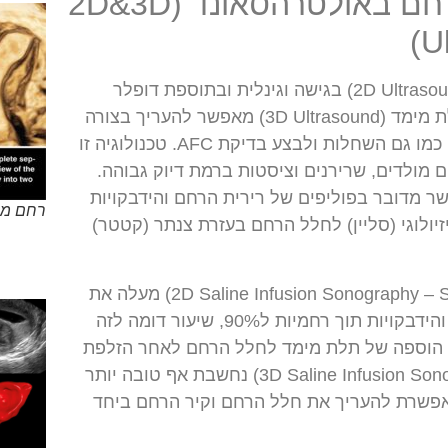
הערכת חלל הרחם באולטרהסאונד (2D&3D
U
אולטרהסאונד דו ממדי (2D Ultrasound) בגישה וגינלית ובתוספת דופלר
(Doppler Ultrasound) ותלת מימד (3D Ultrasound) מאפשר להעריך בצורה
טובה את רירית וקיר הרחם כמו גם השחלות ולבצע בדיקת AFC. טכנולוגיה זו
 מולדים, שרירנים וציסטות ברמת דיוק גבוהה.
ר מדובר בפוליפים של רירית הרחם והידבקויות
רחם מח
זיולוגי (סליין) לחלל הרחם בעזרת צנתר (קטטר)
אולטרהסאונד דו ממדי (2D Saline Infusion Sonography – SIS) מעלה את
שיעור האבחון של פוליפים והידבקויות תוך רחמיות ל90%, שיעור דומה לזה
הוספה של תלת מימד לחלל הרחם לאחר הזלפת
הנוזל סליין לחלל (3D Saline Infusion Sonography) נחשבת אף טובה יותר
פשרת להעריך את חלל הרחם וקיר הרחם ביחד