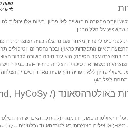
סונוהיס
ות
לדיון 2022 (ראו מאמר למטה)
ש ויותר מהגורמים הנשיים לאי פריון. בעיות אלו יכולות להי
ח שהשפיע על חלל הבטן.
לפני טיפולי פריון מאחר ואם מתגלה בעיה חצוצרתית דו צד
שהחצוצרות אינן מתפקדות כראוי) ובכך נחסך זמן וטיפולים תר
בר בחצוצרה עקב חסימה) היא עוד סיבה חשובה לברור חצוצר
החצוצרה מאחר והוצאת החצוצרה
חת לגיל 40)
הערכת החצוצרות באולטרהסאונד
על ידי אולטרה סאונד דו ממדי (להערכה האם יש הידרוסלפינג
(sterosalpingography