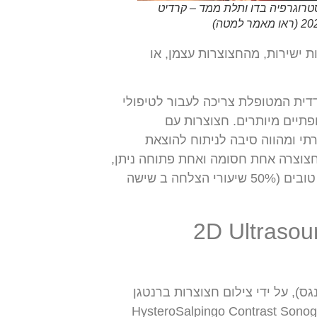
טרוגרפיה בדו ותלת ממד – קרדיט
ות ישירות, מהחצוצרות עצמן, או
דית המטופלת צריכה לעבור לטיפולי
ופתיים מיותרים. חצוצרות עם
תי ומהווה סיבה לניתוח להוצאת
/ות משפר את סיכויי ההצלחה בהריון IVF. במידה ויש חצוצרה אחת חסומה ואחת פתוחה ניתן,
בתאום עם רופא פריון, לבצע טיפולי פריון ללא הפריה חוץ גופית מאחר וסיכויי ההצלחה טובים (50% שיעורי הצלחה ב שישה
 (2D Ultrasound, HyCoSy /
ס), על ידי צילום חצוצרות ברנטגן
HSG – hy) או צילום חצוצרות באולטרהסאונד (בלטינית HysteroSalpingo Contrast Sonography –