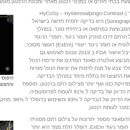
צעת בבתי חולים או במכוני רנטגן מאחר ומכונת הרנטגן מג
צילום רחם באולטרה סאונד (HyCoSy – Hysterosalpingo-Contrast-
Sonography, HyFoSy, ExEm Foam) היא בדיקה יחסית חדשה בישראל
המבוצעת במרפאה או ביחידת סונר. במהלך
רחם דרכו מוזרק חומר ניגוד. חומרי הניגוד
המקובלים הם תמיסה פיזיולוגית או חומר ניגוד ייעודי (ExEm) העשוי מסוכר,
גליצרול ומים מזוקקים (שקיבל אישור FDA ב 2019 ונכנס לשימוש גם
בוצע אולטרה-סאונד המדגים את זרימת הנוזל
פלר צבע על מנת לדמות את יציאת הנוזל מפיות
 את החצוצרות בתלת מימד במהלך הבדיקה.
היפוסי
מדויקת כמו ואף יותר מצילום רחם ברנטגן. תוספת
והחצוצרו
חומר ניגוד ExEm מעלה את הדיוק של בדיקה ל 91% לעומת לפרוסקופיה.
שימוש בתלת מימד
ונר לעומת רנטגן.
הסאונד מספר יתרונות על צילום רחם מסורתי.
כאשר הבדיקה מבוצעת עם חומר ניגוד ExEm, דופלר תלת ממד היא יותר