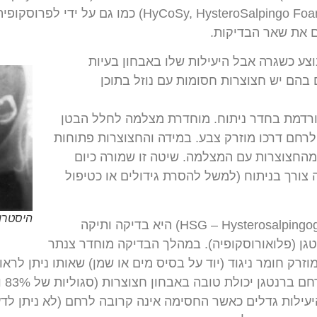
Sy, HysteroSalpingo Foam Sonography – HyFoSy
ם את שאר הבדיקות.
צע כשגרה אבל היעילות שלו באבחון בעיות
בהם יש חצוצרות חסומות עם נוזל בתוכן
רדמת בחדר ניתוח. מוחדרת מצלמה לחלל הבטן
לרחם דרכו מוזרק צבע. במידה והחצוצרות פתוחות
מהחצוצרות עם המצלמה. שיטה זו שמורה כיום
צורך בניתוח (למשל להסרת גידולים או כטיפול
היסטרוס
צילום רחם ברנטגן (HSG – Hysterosalpingography) היא בדיקה ותיקה
ן (פלואורוסקופיה). במהלך הבדיקה מוחדר צנתר
זרק חומר ניגוד (יוד על בסיס מים או שמן) שאותו ניתן לרא
היעילות גדלים כאשר החסימה אינה קרובה לרחם (לא ניתן ל