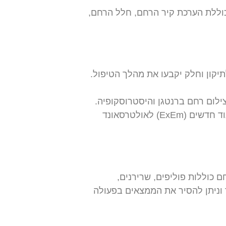
כוללת הערכת קיר הרחם, חלל הרחם,
יקון וחלק יקבעו את מהלך הטיפול.
ילום רחם ברנטגן והיסטרוסקופיה.
התקדמות בטכנולוגיית דימות על-קול או סונר (3D SIS,HDD HyFoSy) ואישור חומרי ניגוד חדשים (ExEm) לאולטרסאונד
ם כוללות פוליפים, שרירנים,
 וניתן להסיר את הממצאים בפעולה