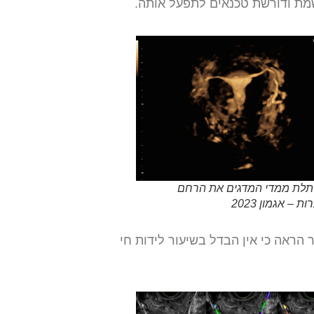
ושמת ודורשת טכנאים לתפעל אותה.
 תלת ממדי המדגים את הרחם
ת – אגמון 2023
 מעלה את הדיוק של הבדיקה ל 93% והשימוש בדופלר ל 96%. מחקר הראה כי אין הבדל בשיעור לידות חי