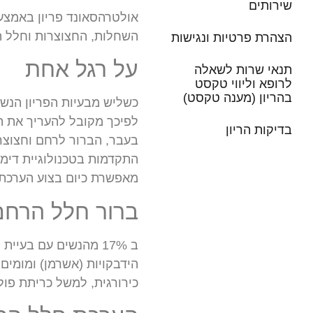
שירותים
אולטרהסאונד פריון באמצע
השחלות, החצוצרות וחלל ה
הצהרת פרטיות ונגישות
על רגל אחת
תנאי שרות לשאלה
לרופא וליווי טקסט
בהריון (מענה טקסט)
כשליש מבעיות הפריון הנשי
לפיכך מקובל להעריך את ה
בדיקות הריון
בעבר, הברור לרחם וחצוצרו
מאפשרת כיום בצוע הערכת 
ברור חלל הרחם
ב 17% מהנשים עם בעי
הידבקויות (אשרמן) ומומים
כירורגית, למשל כריתת פולי