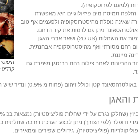
ת (למעט לפרוסקופיה).
זלפת תמיסת מים פיזיולוגיים היא מאפשרת
ה שאינה נופלת מהיסטרוסקופיה ולפעמים אף טוב
אולטרהסאונד ניתן גם לדמות את קיר הרחם.
 (2D US) ושאר אברי האגן.
ם רחם מסורתי ואף מהיסטרוסקופיה אבחנתית.
נה מייננת.
היפוסי 
קלה (כ 5%) בשיעור ההריונות לאחר צילום רחם ברנטגן נשמרת גם
קרדיט לדוין 2022 (רא
.
טן וכולל זיהום (פחות מ 0.5%) ונדיר שיש רגישות לחומר המוזרק.
והאגן
ן נגרם על ידי שחלות פוליציסטיות) נמצאות בכ 25% מהנשים ואנדומטריוזיס בכ 15%.
די ודופלר (לפי הצורך) ניתן לבצע הערכת רזרבה שחלתית כמו 
וליקולריות (פוליציסטיות), גידולים שפירים וממאירים.