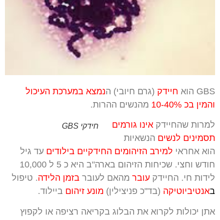
GBS הוא
חיידק
(גרם חיובי) ה
נ
מצא במערכת העיכול
והמין בכ 10-40%
מהנשים ההרות.
למרות שהחיידק
אינו גורמים
חידקי GBS
תסמינים לנשים
הנשאיות
הוא אחראי
למירב הזיהומים החידקיים בילודים
עד גיל
חודש וחצי. שכיחות הזיהום בארה"ב היא כ 5 ל 10,000
לידות חי. החיידק
עובר
מהאם לעובר
בזמן הלידה
. טיפול
ב
אנטיביוטיקה
(בד"כ פניצילין)
מונע זיהום
ביילוד.
אתן יכולות לקרוא את הבלוג בקריאה רציפה או לקפוץ