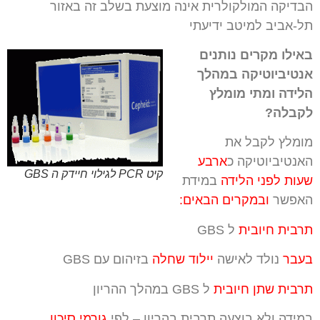
הבדיקה המולקולרית אינה מוצעת בשלב זה באזור
תל-אביב למיטב ידיעתי
באילו מקרים נותנים
אנטיביוטיקה במהלך
הלידה ומתי מומלץ
לקבלה?
מומלץ לקבל את
האנטיביוטיקה כ
ארבע
קיט PCR לגילוי חיידק ה GBS
שעות לפני הלידה
במידת
האפשר
ובמקרים הבאים:
תרבית חיובית
ל GBS
בעבר
נולד לאישה
יילוד שחלה
בזיהום עם GBS
תרבית שתן חיובית
ל GBS במהלך ההריון
במידה ולא בוצעה תרבית בהריון – לפי
גורמי סיכון