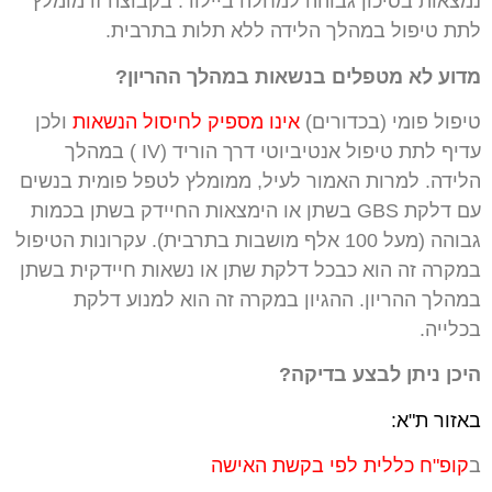
נמצאות בסיכון גבוהה למחלה ביילוד. בקבוצה זו מומלץ
לתת טיפול במהלך הלידה ללא תלות בתרבית.
מדוע לא מטפלים בנשאות במהלך ההריון?
טיפול פומי (בכדורים)
אינו מספיק לחיסול הנשאות
ולכן
עדיף לתת טיפול אנטיביוטי דרך הוריד (IV ) במהלך
הלידה. למרות האמור לעיל, ממומלץ לטפל פומית בנשים
עם דלקת GBS בשתן או הימצאות החיידק בשתן בכמות
גבוהה (מעל 100 אלף מושבות בתרבית). עקרונות הטיפול
במקרה זה הוא כבכל דלקת שתן או נשאות חיידקית בשתן
במהלך ההריון. ההגיון במקרה זה הוא למנוע דלקת
בכלייה.
היכן ניתן לבצע בדיקה?
באזור ת"א:
ב
קופ"ח
כללית
לפי בקשת האישה