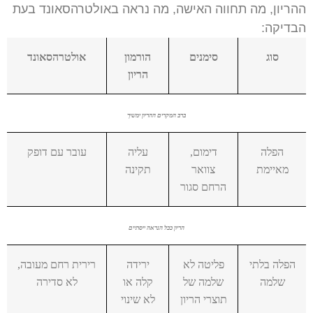
ההריון, מה תחווה האישה, מה נראה באולטרהסאונד בעת
הבדיקה:
סוג
סימנים
הורמון
אולטרהסאונד
הריון
ברב המקרים ההריון ימשיך
הפלה
דימום,
עליה
עובר עם דופק
מאיימת
צוואר
תקינה
הרחם סגור
הריון ככל הנראה ייסתיים
הפלה בלתי
פליטה לא
ירידה
רירית רחם מעובה,
שלמה
שלמה של
קלה או
לא סדירה
תוצרי הריון
לא שינוי