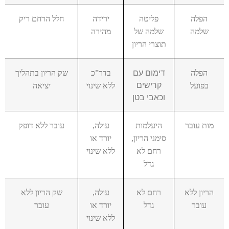
הפלה
פליטה
ירידה
חלל הרחם ריק
שלמה
שלמה של
מהירה
תוצרי הריון
דימום עם
הפלה
בדר”כ
שק הריון בתהליך
קרישים
בפועל
ללא שינוי
יציאה
וכאבי בטן
מות עובר
היעלמות
עולה,
עובר ללא דופק
סימני הריון,
יורד או
רחם לא
ללא שינוי
גדל
הריון ללא
רחם לא
עולה,
שק הריון ללא
עובר
גדל
יורד או
עובר
ללא שינוי