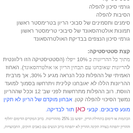
גורמי סיכון להפלה
הסיבות להפלה
סימנים ותסמינים של סבוכי הריון בטרימסטר ראשון
תמונות אולטרהסאונד של סיבוכי טרימסטר ראשון
גורמי סיכון הנצפים בבדיקת האולטרהסאונד
קצת סטטיסטיקה:
מתוך כל ההריונות כ
10%
ייפלו
(הסטטיסטיקה הזו רלוונטית
ל
הריונות שאובחנו עם תבחין הריון או אולטרהסאונד
). האחוז
האמיתי של ההפלות ככל הנראה מגיע ל 30%, אך מרבית
ההריונות הללו לא יאובחנו קלינית ויתרחשו בסמוך למועד
הווסת. רוב ההפלות מתרחשות לפני שב' 12 וככל שההריון
נמשך הסיכוי להפלה קטן.
אבחון מוקדם של הריון לא תקין
כאן
מונע סיבוכים. קבעי
תור לבדיקה.
הכתמות או דימום
בתחילת הריון
,
יופיעו בכ
25%
מההריונות
.
ברוב המקרים הדימום יחלוף
וההריון יתפתח בצורה תקינה
.
ההריון לא יתפתח ברוב הנשים עם כאבים חזקים
,
התכווצויות
,