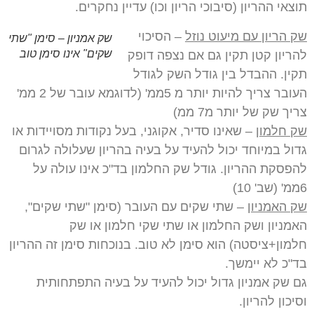
תוצאי ההריון (סיבוכי הריון וכו) עדיין נחקרים.
שק הריון עם מיעוט נוזל
– הסיכוי
שק אמניון – סימן "שתי
שקים" אינו סימן טוב
להריון קטן תקין גם אם נצפה דופק
תקין. ההבדל בין גודל השק לגודל
העובר צריך להיות יותר מ 5ממ' (לדוגמא עובר של 2 ממ'
צריך שק של יותר מ7 ממ)
שק חלמון
– שאינו סדיר, אקוגני, בעל נקודות מסויידות או
גדול במיוחד יכול להעיד על בעיה בהריון שעלולה לגרום
להפסקת ההריון. גודל שק החלמון בד"כ אינו עולה על
6ממ' (שב' 10)
שק האמניון
– שתי שקים עם העובר (סימן "שתי שקים",
האמניון ושק החלמון או שתי שקי חלמון או שק
חלמון+ציסטה) הוא סימן לא טוב. בנוכחות סימן זה ההריון
בד"כ לא יימשך.
גם שק אמניון גדול יכול להעיד על בעיה התפתחותית
וסיכון להריון.