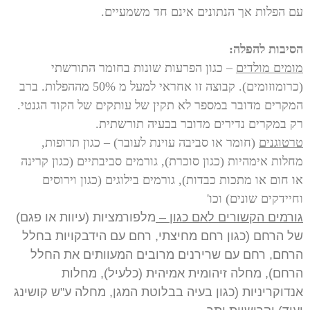
עם הפלות אך הנתונים אינם חד משמעיים.
הסיבות להפלה:
מומים מולדים
– כגון הפרעות שונות בחומר התורשתי
(כרומוזומים). קבוצה זו אחראי למעל מ 50% מההפלות. ברב
המקרים מדובר במספר לא תקין של עותקים של הקוד הגנטי.
רק במקרים נדירים מדובר בבעיה תורשתית.
טרטוגנים
(חומר או סביבה עוינת לעובר) – כגון תרופות,
מחלות אימהיות (כגון סוכרת), גורמים סביבתיים (כגון קרינה
או חום או מתכות כבדות), גורמים בילוגים (כגון וירוסים
וחיידקים שונים) וכו'
גורמים הקשורים לאם כגון –
מלפורמציות (עיוות או פגם)
של הרחם (כגון רחם מחיצתי, רחם עם הידבקויות בחלל
הרחם, רחם עם שרירנים מרובים המעוותים את החלל
הרחם), מחלה זיהומית אמיהית (כלעיל), מחלות
אנדוקריניות (כגון בעיה בבלוטת המגן, מחלה ע"ש קושינג