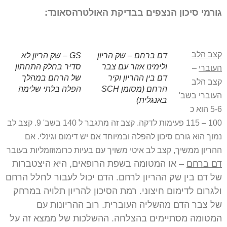
גורמי סיכון הנצפים בבדיקת האולטרהסאונד:
קצב הלב
דם ברחם – שק הריון
GS – שק הריון לא
ולימינו אזור עם צבר
סדיר בחלק התחתון
העוברי
–
דם בין ההריון וקיר
של הרחם במהלך
קצב הלב
הרחם (מסומן SCH
הפלה בלתי שלימה
העוברי בשב'
באנגלית)
5-6 הוא כ
100 – 115 פעימות לדקה. קצב זה מתגבר ל 140 בשב' 9. קצב לב
נמוך הוא גורם סיכון להפלה ובמיוחד אם יש דימום וגינלי. אם
ההריון ממשיך, קצב לב איטי משויך עם בעיות כרומוזומליות בעובר
דם ברחם
– או המטומה בשפת הרופאים, היא היצטברות
של דם בין שק ההריון לרחם. הדם יכול לעבור לחלל הרחם
ולגרום לדימום חיצוני. רמת הסיכון להריון תלויה במרחק
של צבר הדם מהשליה העוברית. רוב ההריונות עם
המטומה מסתיימים בהצלחה. ההשלכות של ממצא זה על