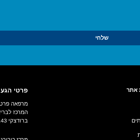
שלחי
אתר
פרטי הגע
מרפאה פרטי
המרכז לברי
תים
ברודצקי 43, כניסה ב', קומה 3, רמת אביב
מרכז כירורגי