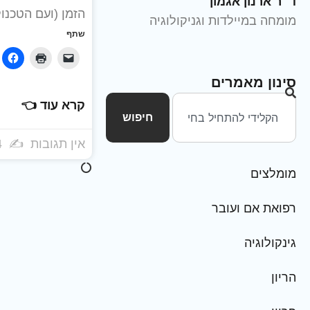
ד״ר ארנון אגמון
הזמן (ועם הטכנול
מומחה במיילדות וגניקולוגיה
שתף
סינון מאמרים
קרא עוד 👈
חיפוש
אין תגובות
03/11/2014
מומלצים
רפואת אם ועובר
גינקולוגיה
הריון