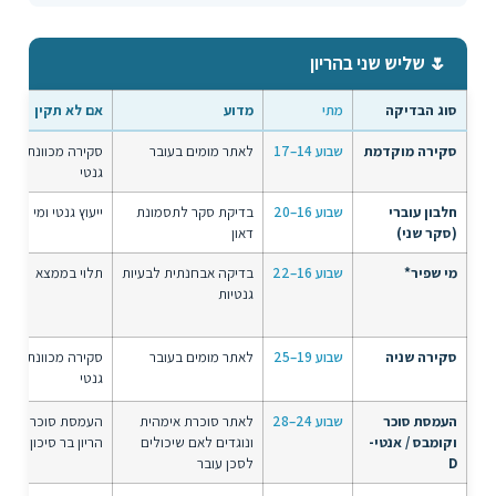
🌷 שליש שני בהריון
סוג הבדיקה
מתי
מדוע
אם לא תקין
סקירה מוקדמת
שבוע 14–17
לאתר מומים בעובר
סקירה מכוונת, ייעוץ
גנטי
חלבון עוברי
שבוע 16–20
בדיקת סקר לתסמונת
ייעוץ גנטי ומי שפיר
(סקר שני)
דאון
מי שפיר*
שבוע 16–22
בדיקה אבחנתית לבעיות
תלוי בממצא
גנטיות
סקירה שניה
שבוע 19–25
לאתר מומים בעובר
סקירה מכוונת, ייעוץ
גנטי
העמסת סוכר
שבוע 24–28
לאתר סוכרת אימהית
העמסת סו
וקומבס / אנטי-
ונוגדים לאם שיכולים
הריון בר סיכון
D
לסכן עובר