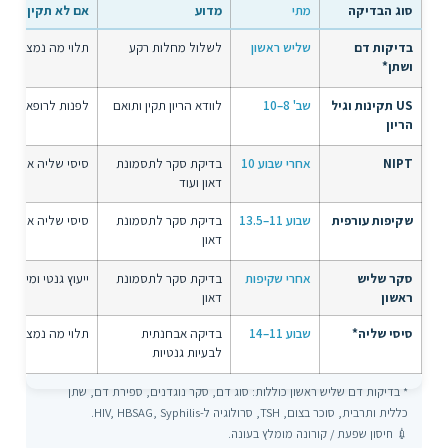
סוג הבדיקה
מתי
מדוע
אם לא תקין
בדיקות דם
שליש ראשון
לשלול מחלות רקע
תלוי מה נמצא
ושתן*
US תקינות וגיל
שב' 8–10
לוודא הריון תקין ותואם
לפנות לרופא
הריון
NIPT
אחרי שבוע 10
בדיקת סקר לתסמונת
סיסי שליה או מי ש
דאון ועוד
שקיפות עורפית
שבוע 11–13.5
בדיקת סקר לתסמונת
סיסי שליה או מי ש
דאון
סקר שליש
אחרי שקיפות
בדיקת סקר לתסמונת
ייעוץ גנטי ומי שפיר
ראשון
דאון
סיסי שליה*
שבוע 11–14
בדיקה אבחנתית
תלוי מה נמצא
לבעיות גנטיות
* בדיקות דם שליש ראשון כוללות: סוג דם, סקר נוגדנים, ספירת דם, שתן
כללית ותרבית, סוכר בצום, TSH, סרולוגיה ל-HIV, HBSAG, Syphilis.
💉 חיסון שפעת / קורונה מומלץ בעונה.