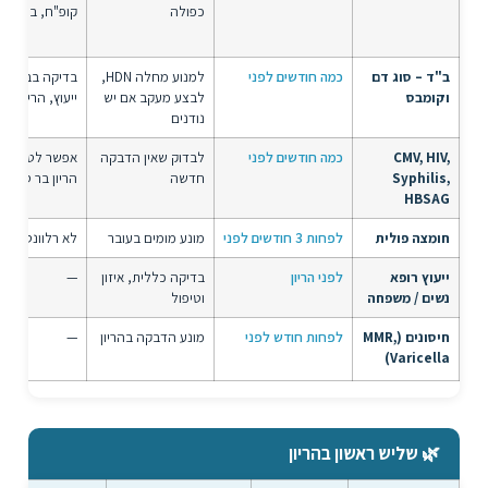
כפולה
קופ"ח, ביה"ח
ב"ד – סוג דם
כמה חודשים לפני
למנוע מחלה HDN,
בדיקה בבנק ה
וקומבס
לבצע מעקב אם יש
ייעוץ, הריון בר 
נודנים
CMV, HIV,
כמה חודשים לפני
לבדוק שאין הדבקה
אפשר לטפל, 
Syphilis,
חדשה
הריון בר סיכון
HBSAG
חומצה פולית
לפחות 3 חודשים לפני
מונע מומים בעובר
לא רלוונטי
ייעוץ רופא
לפני הריון
בדיקה כללית, איזון
—
נשים / משפחה
וטיפול
חיסונים (MMR,
לפחות חודש לפני
מונע הדבקה בהריון
—
Varicella)
🌿 שליש ראשון בהריון