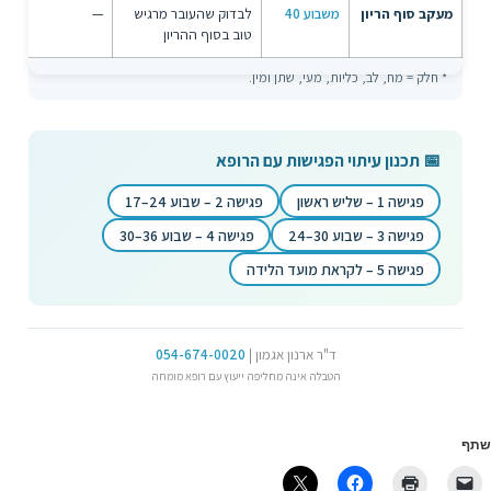
מעקב סוף הריון
משבוע 40
לבדוק שהעובר מרגיש
—
טוב בסוף ההריון
* חלק = מח, לב, כליות, מעי, שתן ומין.
📅 תכנון עיתוי הפגישות עם הרופא
פגישה 1 – שליש ראשון
פגישה 2 – שבוע 24–17
פגישה 3 – שבוע 30–24
פגישה 4 – שבוע 36–30
פגישה 5 – לקראת מועד הלידה
ד"ר ארנון אגמון |
054-674-0020
הטבלה אינה מחליפה ייעוץ עם רופא מומחה
שתף