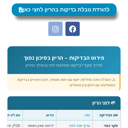
להורדת טבלת בדיקות בהריון לחצי כאן
פירוט הבדיקות – הריון בסיכון נמוך
מדריך מקיף לבדיקות מומלצות לפני ובמהלך ההריון
⚠️ הטבלה אינה מחליפה ייעוץ עם רופא מומחה. יתכנו שינויים בבדיקות
המומלצות עם הזמן ובין מטפלים.
🌱 לפני הריון
סוג הבדיקה
מתי
מדוע
אם לא תקין
סקר גנטי
עדיף שנה לפני
לראות שאין נשאות
PGD, סיסי ש