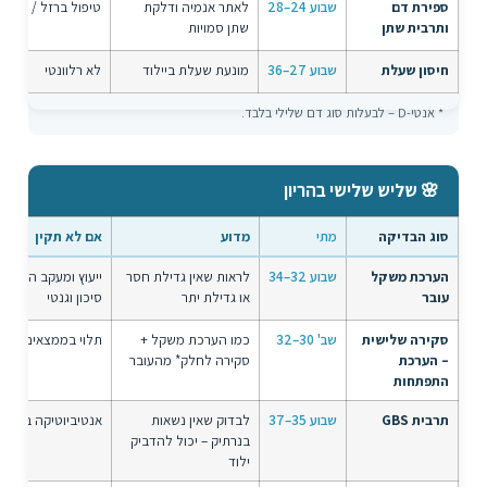
ספירת דם
שבוע 24–28
לאתר אנמיה ודלקת
טיפול ברזל / דלקת
ותרבית שתן
שתן סמויות
חיסון שעלת
שבוע 27–36
מונעת שעלת ביילוד
לא רלוונטי
* אנטי-D – לבעלות סוג דם שלילי בלבד.
🌸 שליש שלישי בהריון
סוג הבדיקה
מתי
מדוע
אם לא תקין
הערכת משקל
שבוע 32–34
לראות שאין גדילת חסר
ייעוץ ומעקב הריון ב
עובר
או גדילת יתר
סיכון וגנטי
סקירה שלישית
שב' 30–32
כמו הערכת משקל +
תלוי בממצאים
– הערכת
סקירה לחלק* מהעובר
התפתחות
תרבית GBS
שבוע 35–37
לבדוק שאין נשאות
אנטיביוטיקה בלידה
בנרתיק – יכול להדביק
ילוד