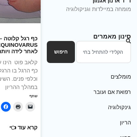
ד״ר ארנון אגמון
מומחה במיילדות וגניקולוגיה
סינון מאמרים
לאחר לידה ויותר
חיפוש
קלאב פוט הינו ע
כף הרגל בו הרגל
מומלצים
וכלפי פנים. השינ
במהלך ההריון
רפואת אם ועובר
שתף
גינקולוגיה
הריון
קרא עוד 👈