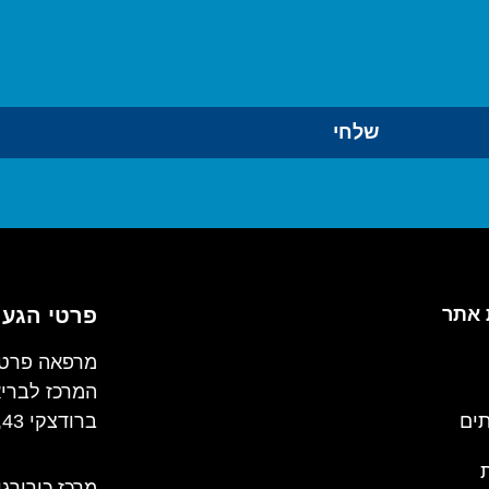
שלחי
אתר
פרטי הגע
מרפאה פרטי
המרכז לברי
תים
ברודצקי 43, כניסה ב', קומה 3, רמת אביב
מרכז כירורגי