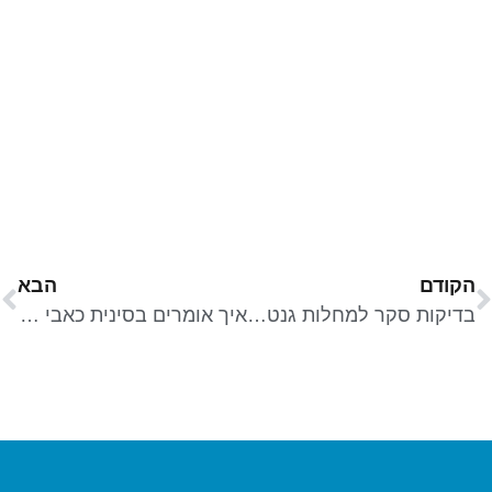
הקודם
הבא
בדיקות סקר למחלות גנטיות באוכלוסיה הכללית
איך אומרים בסינית כאבי מחזור? – כאבי מחזור על פי הרפואה הסינית