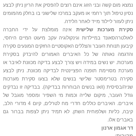
נמצא מום קשה ובני הזוג אינם רוצים להפסיק את הריון ניתן לבצע
נסיון טיפול תוך רחמי או מעקב במרכז שלישוני בו בחלק מהמומים
ניתן לעזור ליילוד מייד לאחר הלידה.
סקירת מערכות שלישית
אינה מומלצת על ידי החברה
לאולטרהסאונד במיילדות וגינקולוגיה עקב מיעוט המיים היחסי,
קיבעון תנוחת העובר והצללים האקוסטיים החזקים המונעים סקירה
והדגמה נאותה של כל האיברים האמורים להיבדק בסקירת
מערכות. יש נשים במידה ויש צורך לבצע בדיקה מכוונת לאיבר או
מערכת מסויימת תופנה הפציינטית לבדיקה מכוונת. ניתן לבצע
סקירה בטרימסטר שלישי בנשים שלא בצעו סקירת מערכות
שניה/בסיסית (ו/או בנשים הבוחרות בבדיקה). בבדיקה זו נבדקים
גודל העובר, מיקום שלייה וכמות מי השפיר ומספר מוגבל של
איברים. האיברים כוללים חדרי מח לטרלים, קיום 4 מדורי הלב,
קיבה, כליות ושלפוחית השתן. לא תמיד ניתן לצפות בברור גם
באברים אלו.
דר אגמון ארנון