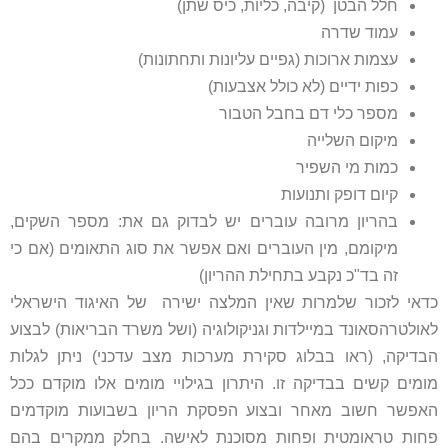
חלל הבטן (קיבה, כליות, כיס שתן)
עמוד שדרה
עצמות ארוכות (גפיים עליונות ותחתונות)
כפות ידיים (לא כולל אצבעות)
מספר כלי דם בחבל הטבור
מיקום השלייה
כמות מי השפיר
קיום דופק ותנועות
בהריון מרובה עוברים יש לבדוק גם את: מספר השקים,
מיקומם, מין העוברים ואם אפשר את סוג התאומים (אם כי
זה בד"כ נקבע בתחילת ההריון)
כדאי לזכור שלמרות שאין המלצה ישירה של האיגוד הישראלי
לאולטרהסאונד במיילדות וגניקולוגיה (ושל משרד הבריאות) לבצוע
הבדיקה, (ראו בבלוג סקירת מערכות מצב עדכני) ניתן לגלות
מומים קשים בבדיקה זו. היתרון בגילויי מומים אלו מוקדם ככל
האפשר חשוב מאחר ובצוע הפסקת הריון בשבועות מוקדמים
פחות טראומטית ופחות מסוכנת לאישה. בחלק ממקרים בהם