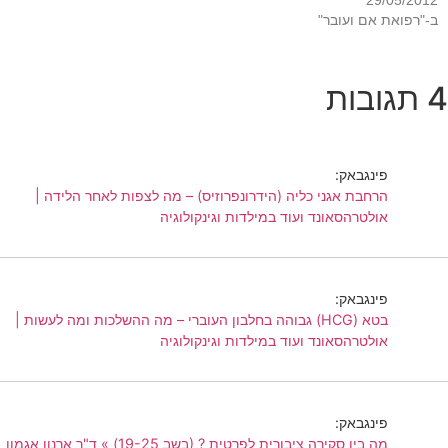
29/05/2012
ב-"רפואת אם ועובר"
4 תגובות
פינגבאק:
הרחבת אגני כליה (הידרונפרוזיס) – מה לצפות לאחר הלידה |
אולטרהסאונד ועוד במילדות וגינקולוגיה
פינגבאק:
בטא (HCG) גבוהה בחלבון העוברי – מה ההשלכות ומה לעשות |
אולטרהסאונד ועוד במילדות וגינקולוגיה
פינגבאק:
מה בין סקירה ציבורית לפרטית ? (בשב 19-25) » ד"ר ארנון אגמון