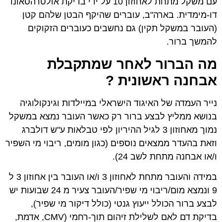
עם משקל מתחת לאחוזון 10 על ידי בדיקת אולטרהסאונד
דו-מימדית. בארה"ב, עוברים שהיקף הבטן שלהם קטן
(העובר במשקל תקין) גם נחשבים כעוברים הזקוקים
להמשך ברור.
מה הברור לאחר שמתקבלת
אבחנה ראשונית ?
נייר העמדה של האיגוד הישראלי במיילדות וגינקולוגיה
בנושא ממליץ לבצע ברור רק כאשר העובר נמצא במשקל
נמוך מאחוזון 3 לגיל ההיריון לפי טבלאות ע"ש דולברג
וזאת בהעדר ממצאים נוספים (כגון מומים, ריבוי מי השפיר
ו/או אבחנה מתחת לשב 24).
במידה והעובר מתחת לאחוזון 3 ו/או העובר בין אחוזון 3 ל
9 ונמצא מום/ריבוי מי שפיר/העובר צעיר מ 24 שבועות יש
לבצע ברור הכולל ייעוץ גנטי (כולל דיקור מי שפיר),
בדיקת דם לאם לשלילת זיהום תוך-רחמי (CMV, אדמת,