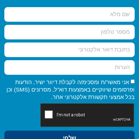
אני מאשר/ת ומסכימ/ה לקבלת דיוור ישיר, הודעות
ופרסומים שיווקיים באמצעות דוא"ל, מסרונים (SMS) וכן
בכל אמצעי תקשורת אלקטרוני אחר.
שלחי